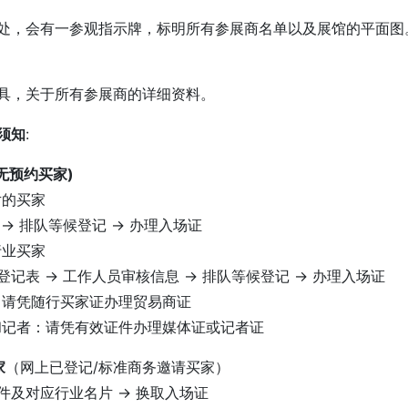
处，会有一参观指示牌，标明所有参展商名单以及展馆的平面图
具，关于所有参展商的详细资料。
须知
:
无预约买家)
的买家
→ 排队等候登记 → 办理入场证
业买家
记表 → 工作人员审核信息 → 排队等候登记 → 办理入场证
请凭随行买家证办理贸易商证
记者：请凭有效证件办理媒体证或记者证
家
（网上已登记/标准商务邀请买家）
件及对应行业名片 → 换取入场证