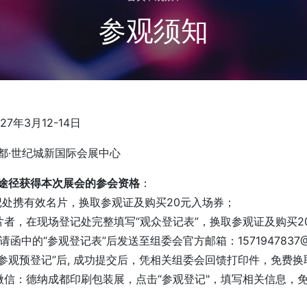
参观须知
27年3月12-14日
都·世纪城新国际会展中心
途径获得本次展会的参会资格
：
记处携有效名片，换取参观证及购买20元入场券；
片者，在现场登记处完整填写“观众登记表”，换取参观证及购买2
邀请函中的“参观登记表”后发送至组委会官方邮箱：1571947837
“参观预登记”后, 成功提交后，凭相关组委会回馈打印件，免费换取
微信：德纳成都印刷包装展，点击“参观登记"，填写相关信息，免