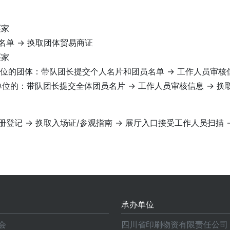
买家
名单 → 换取团体贸易商证
买家
单位的团体：带队团长提交个人名片和团员名单 → 工作人员审核
单位的：带队团长提交全体团员名片 → 工作人员审核信息 → 换
登记 → 换取入场证/参观指南 → 展厅入口接受工作人员扫描 
承办单位
会
四川省印刷物资有限责任公司