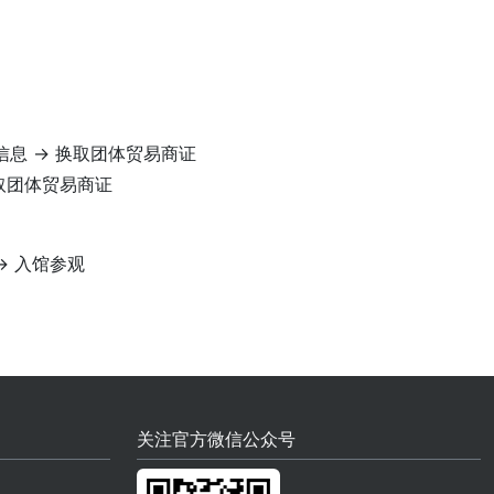
信息 → 换取团体贸易商证
取团体贸易商证
→ 入馆参观
关注官方微信公众号