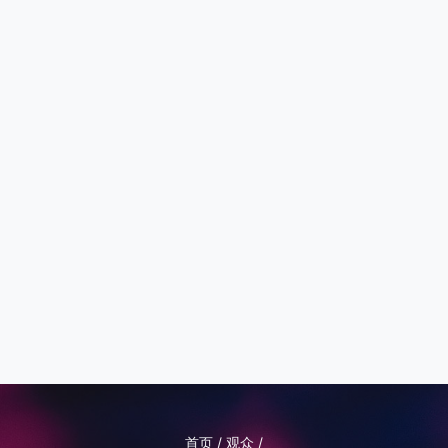
首页 / 观众 /