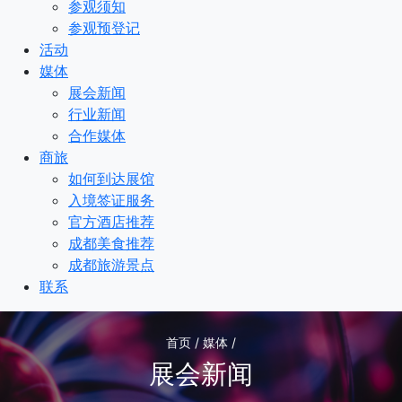
参观须知
参观预登记
活动
媒体
展会新闻
行业新闻
合作媒体
商旅
如何到达展馆
入境签证服务
官方酒店推荐
成都美食推荐
成都旅游景点
联系
首页 / 媒体 /
展会新闻