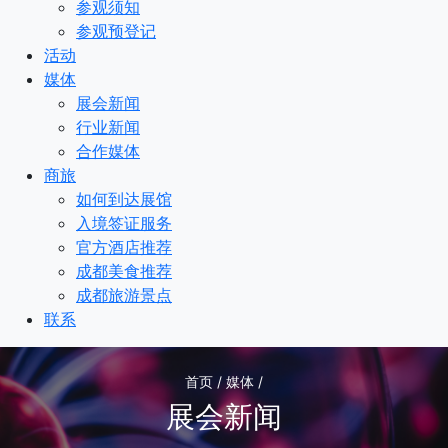
参观须知
参观预登记
活动
媒体
展会新闻
行业新闻
合作媒体
商旅
如何到达展馆
入境签证服务
官方酒店推荐
成都美食推荐
成都旅游景点
联系
首页 / 媒体 /
展会新闻