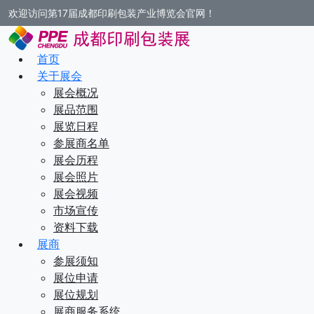
欢迎访问第17届成都印刷包装产业博览会官网！
首页
关于展会
展会概况
展品范围
展览日程
参展商名单
展会历程
展会照片
展会视频
市场宣传
资料下载
展商
参展须知
展位申请
展位规划
展商服务系统