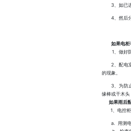
3、如已
4、然后
如果电柜
1、做好防止
2、配电
的现象。
3、为防
缘棒或干木头
如果雨后配
1、电控柜首
a. 用