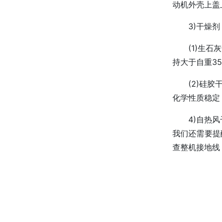
动机外壳上盖
3)干燥剂
(1)生
持大于自重3
(2)硅
化学性质稳定
4)自热
我们还需要提
查整机接地线