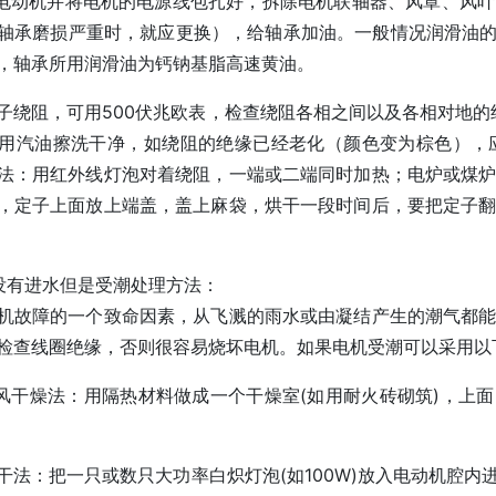
下电动机并将电机的电源线包扎好，拆除电机联轴器、风罩、风
轴承磨损严重时，就应更换），给轴承加油。一般情况润滑油的
，轴承所用润滑油为钙钠基脂高速黄油。
定子绕阻，可用500伏兆欧表，检查绕阻各相之间以及各相对地的
用汽油擦洗干净，如绕阻的绝缘已经老化（颜色变为棕色），
法：用红外线灯泡对着绕阻，一端或二端同时加热；电炉或煤
，定子上面放上端盖，盖上麻袋，烘干一段时间后，要把定子
没有进水但是受潮处理方法：
机故障的一个致命因素，从飞溅的雨水或由凝结产生的潮气都
检查线圈绝缘，否则很容易烧坏电机。如果电机受潮可以采用以
热风干燥法：用隔热材料做成一个干燥室(如用耐火砖砌筑)，上
烘干法：把一只或数只大功率白炽灯泡(如100W)放入电动机腔