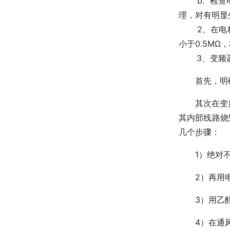
b. 检查电
理，对有明显
2、在电柜上
小于0.5M
3、变频器
首先，明
其次在变
其内部线路烧
几个步骤：
1）绝对
2）再用
3）用乙
4）在通