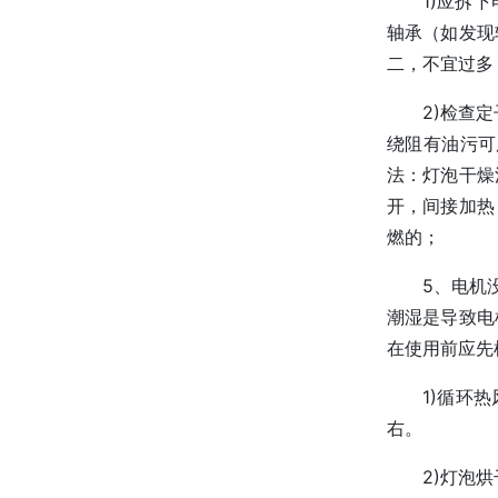
1)应拆
轴承（如发现
二，不宜过多
2)检查
绕阻有油污可
法：灯泡干燥
开，间接加热
燃的；
5、电机
潮湿是导致电
在使用前应先
1)循环
右。
2)灯泡