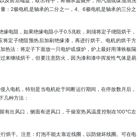
叶以及前后端盖，取出转子，将轴承盖撬开，用汽油或煤油清洗
量：2极电机是轴承的二分之一，4、6极电机是轴承的三分之
绝缘电阻，如果绝缘电阻小于0.5兆欧，则须将定子绕阻烘干，
应将定子绕阻预热后加刷绝缘漆，再进行烘干。电机的烘干方
炉加热法：将定子下面放一只电炉或煤炉，炉上最好用薄铁板隔
翻过来继续烘干，但要注意防火，因为漆和漆中挥发性气体是易
能侵入电机，特别是当电机处于间断运行期间，在停放数月后，
下几种方法：
面留有出风口，侧面有进风口，干燥室热风温度控制在100℃左
内进行烘干。注意：灯泡不能太靠近线圈，以防烧坏线圈。可在电