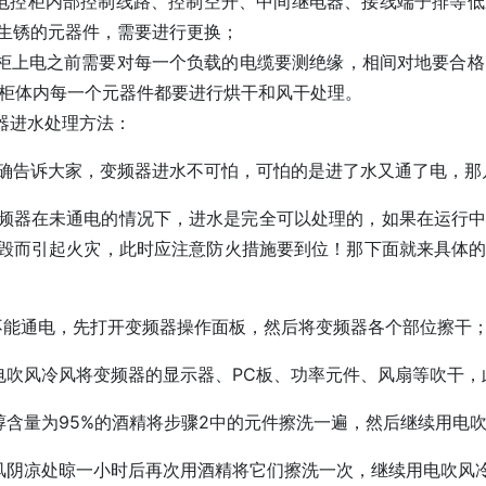
控柜内部控制线路、控制空开、中间继电器、接线端子排等低
生锈的元器件，需要进行更换；
电之前需要对每一个负载的电缆要测绝缘，相间对地要合格，定
Ω，柜体内每一个元器件都要进行烘干和风干处理。
进水处理方法：
确告诉大家，变频器进水不可怕，可怕的是进了水又通了电，那
频器在未通电的情况下，进水是完全可以处理的，如果在运行
毁而引起火灾，此时应注意防火措施要到位！那下面就来具体
不能通电，先打开变频器操作面板，然后将变频器各个部位擦干
电吹风冷风将变频器的显示器、PC板、功率元件、风扇等吹干
醇含量为95%的酒精将步骤2中的元件擦洗一遍，然后继续用电
风阴凉处晾一小时后再次用酒精将它们擦洗一次，继续用电吹风